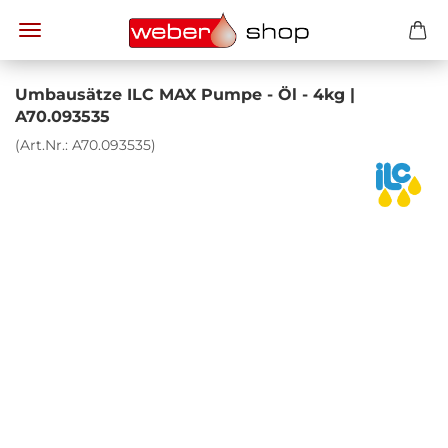
Um­bau­sät­ze ILC MAX Pumpe - Öl - 4kg |
A70.093535
(Art.Nr.:
A70.093535
)