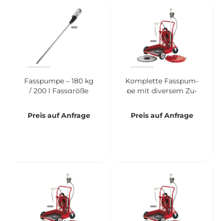
Fas­s­pum­pe – 180 kg
Kom­plet­te Fas­s­pum­
/ 200 l Fass­grö­ße
pe mit di­ver­sem Zu­
be­hör – 25 kg Fass­
grö­ße
Preis auf Anfrage
Preis auf Anfrage