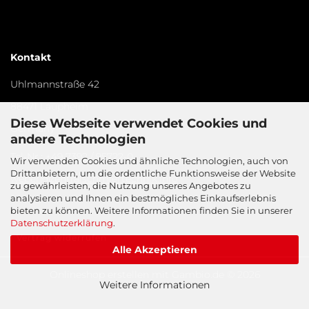
Kontakt
Uhlmannstraße 42
88471 Laupheim
Diese Webseite verwendet Cookies und
Germany​
andere Technologien
Tel-Nr.:
+49 7392 / 95722-0
Wir verwenden Cookies und ähnliche Technologien, auch von
Drittanbietern, um die ordentliche Funktionsweise der Website
weber@zentralschmiertechnik.info
zu gewährleisten, die Nutzung unseres Angebotes zu
analysieren und Ihnen ein bestmögliches Einkaufserlebnis
bieten zu können. Weitere Informationen finden Sie in unserer
Datenschutzerklärung
.
Vertrag widerrufen
Alle Akzeptieren
Onlineshop erstellen
mit Gambio.de © 2026
Weitere Informationen