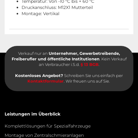
Temperatur: Von -10 °C bis + 60 °C
Druckanschluss: M12X1 Mutterteil
Montage: Vertikal
Verkauf nur an
Unternehmer, Gewerbetreibende,
Freiberufler und öffentliche Institutionen
. Kein Verkauf
an Verbraucher i.S.d.
§ 13 BGB
.
Kostenloses Angebot?
Schreiben Sie uns einfach per
Kontaktformular
. Wir freuen uns auf Sie.
Leistungen im Überblick
Komplettlösungen für Spezialfahrzeuge
Montage von Zentralschmieranlagen