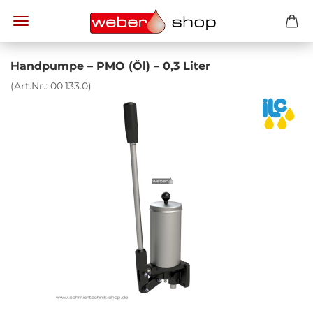
Hand­pum­pe – PMO (Öl) – 0,3 Liter
(Art.Nr.:
00.133.0
)