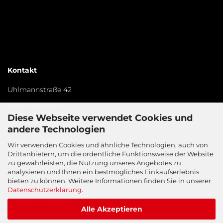
Kontakt
Uhlmannstraße 42
88471 Laupheim
Diese Webseite verwendet Cookies und
Germany​
andere Technologien
Tel-Nr.:
+49 7392 / 95722-0
Wir verwenden Cookies und ähnliche Technologien, auch von
Drittanbietern, um die ordentliche Funktionsweise der Website
weber@zentralschmiertechnik.info
zu gewährleisten, die Nutzung unseres Angebotes zu
analysieren und Ihnen ein bestmögliches Einkaufserlebnis
bieten zu können. Weitere Informationen finden Sie in unserer
Datenschutzerklärung
.
Vertrag widerrufen
Alle Akzeptieren