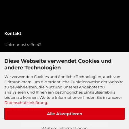
Kontakt
Uhlmannstraße 42
88471 Laupheim
Diese Webseite verwendet Cookies und
Germany​
andere Technologien
Tel-Nr.:
+49 7392 / 95722-0
Wir verwenden Cookies und ähnliche Technologien, auch von
Drittanbietern, um die ordentliche Funktionsweise der Website
weber@zentralschmiertechnik.info
zu gewährleisten, die Nutzung unseres Angebotes zu
analysieren und Ihnen ein bestmögliches Einkaufserlebnis
bieten zu können. Weitere Informationen finden Sie in unserer
Datenschutzerklärung
.
Vertrag widerrufen
Alle Akzeptieren
Onlineshop erstellen
mit Gambio.de © 2026
Weitere Informationen