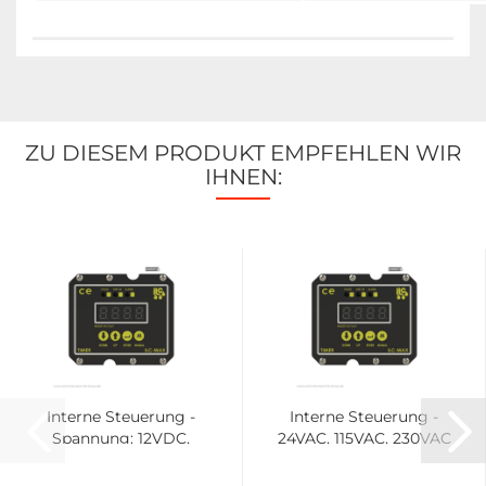
ZU DIESEM PRODUKT EMPFEHLEN WIR
IHNEN:
In­ter­ne Steue­rung -
In­ter­ne Steue­rung -
Span­nung: 12VDC,
24VAC, 115VAC, 230VAC
24VDC | 40.CCT.DC.05
| 40.CCT.AC.03