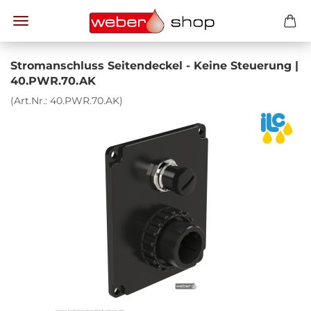
Strom­an­schluss Sei­ten­de­ckel - Keine Steue­rung |
40.PWR.70.AK
(Art.Nr.:
40.PWR.70.AK
)