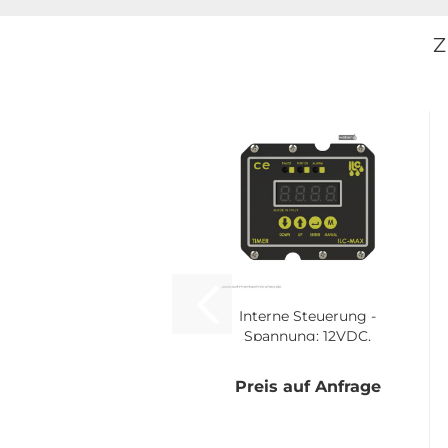
Z
In­ter­ne Steue­rung -
Span­nung: 12VDC,
24VDC |
40.CCT.DC.05
Preis auf Anfrage