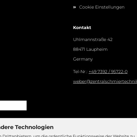
Cookie Einstellungen
Kontakt
Uhlmannstraße 42
88471 Laupheim
Germany​
Tel-Nr.:
+49 7392 / 95722-0
weber@zentralschmiertechnik
ndere Technologien
 Drittanbietern, um die ordentliche Funktionsweise der Website zu