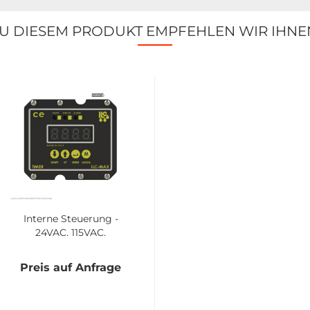
U DIESEM PRODUKT EMPFEHLEN WIR IHNE
In­ter­ne Steue­rung -
24VAC, 115VAC,
230VAC |
40.CCT.AC.03
Preis auf Anfrage