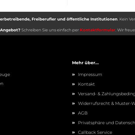
betreibende, Freiberufler und öffentliche Institutionen
. Kein Ve
 Angebot?
Schreiben Sie uns einfach per
Kontaktformular
. Wir freu
Mehr über...
zeuge
Impressum
en
Kontakt
Versand- & Zahlungsbedi
Widerrufsrecht & Muster-W
AGB
Privatsphäre und Datensc
Callback Service