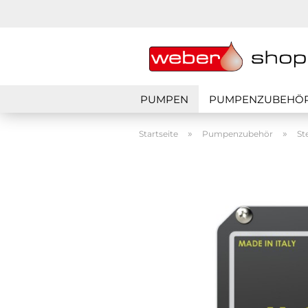
PUMPEN
PUMPENZUBEHÖ
»
»
Startseite
Pumpenzubehör
St