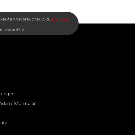
rkauf an Verbraucher i.S.d.
§ 13 BGB
.
en uns auf Sie.
ngungen
iderrufsformular
hutz