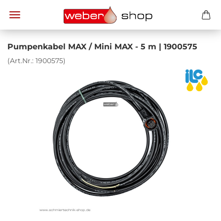
Pum­pen­ka­bel MAX / Mini MAX - 5 m | 1900575
(Art.Nr.:
1900575
)