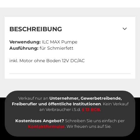
BESCHREIBUNG
Verwendung:
ILC MAX Pumpe
Ausführung:
für Schmierfett
inkl. Motor ohne Boden 12V DC/AC
Verkauf nur an
Unternehmer, Gewerbetreibende,
Freiberufler und öffentliche Institutionen
. Kein Verkauf
an Verbraucher i.S.d.
§ 13 BGB
.
Kostenloses Angebot?
Schreiben Sie uns einfach per
Kontaktformular
. Wir freuen uns auf Sie.