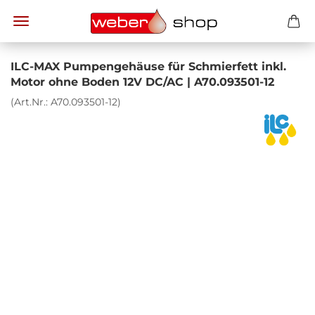
ILC-​MAX Pum­pen­ge­häu­se für Schmier­fett inkl.
Motor ohne Boden 12V DC/AC | A70.093501-​12
(Art.Nr.:
A70.093501-​12
)