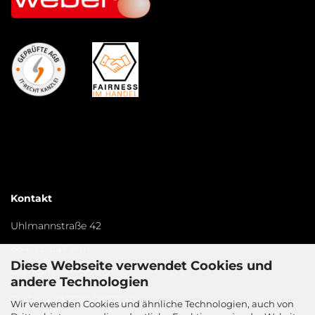
Kontakt
Uhlmannstraße 42
88471 Laupheim
Diese Webseite verwendet Cookies und
Germany​
andere Technologien
Tel-Nr.:
+49 7392 / 95722-0
Wir verwenden Cookies und ähnliche Technologien, auch von