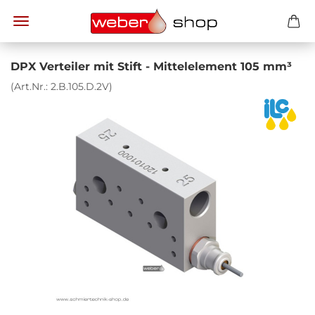
DPX Ver­tei­ler mit Stift - Mit­tel­ele­ment 105 mm³
(Art.Nr.:
2.B.105.D.2V
)