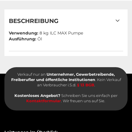
BESCHREIBUNG
Verwendung:
8 kg ILC MAX Pumpe
Ausführung:
Öl
Verkauf nur an
Unternehmer, Gewerbetreibende,
Freiberufler und öffentliche Institutionen
. Kein Verkauf
an Verbraucher i.S.d.
§ 13 BGB
.
Kostenloses Angebot?
Schreiben Sie uns einfach per
Kontaktformular
. Wir freuen uns auf Sie.