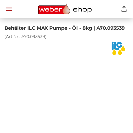
Be­häl­ter ILC MAX Pumpe - Öl - 8kg | A70.093539
(Art.Nr.:
A70.093539
)