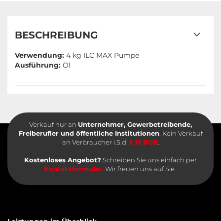
BESCHREIBUNG
Verwendung:
4 kg ILC MAX Pumpe
Ausführung:
Öl
Verkauf nur an
Unternehmer, Gewerbetreibende,
Freiberufler und öffentliche Institutionen
. Kein Verkauf
an Verbraucher i.S.d.
§ 13 BGB
.
Kostenloses Angebot?
Schreiben Sie uns einfach per
Kontaktformular
. Wir freuen uns auf Sie.