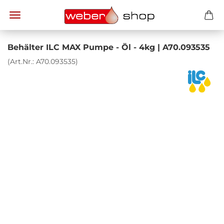
Be­häl­ter ILC MAX Pumpe - Öl - 4kg | A70.093535
(Art.Nr.:
A70.093535
)