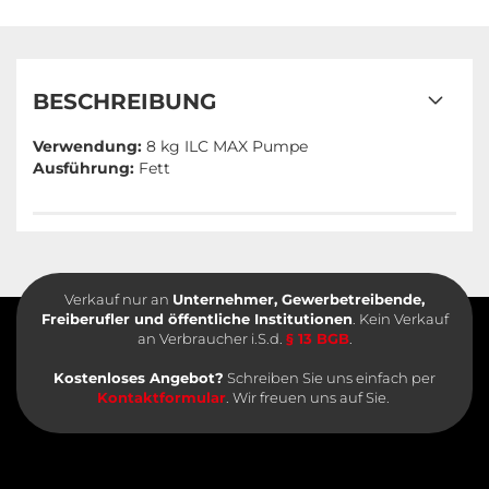
BESCHREIBUNG
Verwendung:
8 kg ILC MAX Pumpe
Ausführung:
Fett
Verkauf nur an
Unternehmer, Gewerbetreibende,
Freiberufler und öffentliche Institutionen
. Kein Verkauf
an Verbraucher i.S.d.
§ 13 BGB
.
Kostenloses Angebot?
Schreiben Sie uns einfach per
Kontaktformular
. Wir freuen uns auf Sie.