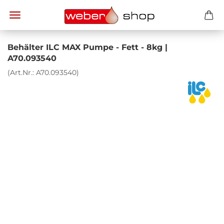
Be­häl­ter ILC MAX Pumpe - Fett - 8kg |
A70.093540
(Art.Nr.:
A70.093540
)