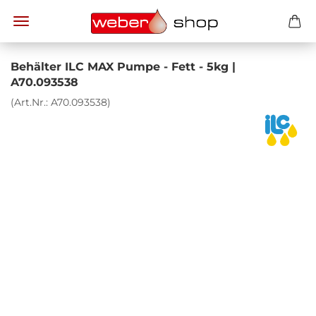
Be­häl­ter ILC MAX Pumpe - Fett - 5kg |
A70.093538
(Art.Nr.:
A70.093538
)