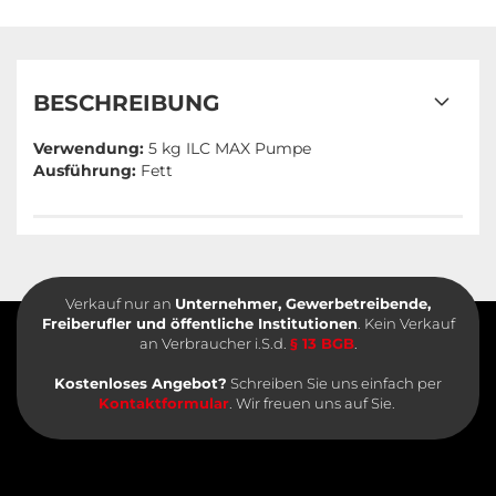
BESCHREIBUNG
Verwendung:
5 kg ILC MAX Pumpe
Ausführung:
Fett
Verkauf nur an
Unternehmer, Gewerbetreibende,
Freiberufler und öffentliche Institutionen
. Kein Verkauf
an Verbraucher i.S.d.
§ 13 BGB
.
Kostenloses Angebot?
Schreiben Sie uns einfach per
Kontaktformular
. Wir freuen uns auf Sie.