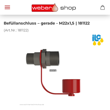
Be­füll­an­schluss – ge­ra­de - M22x1,5 | 181122
(Art.Nr.:
181122
)